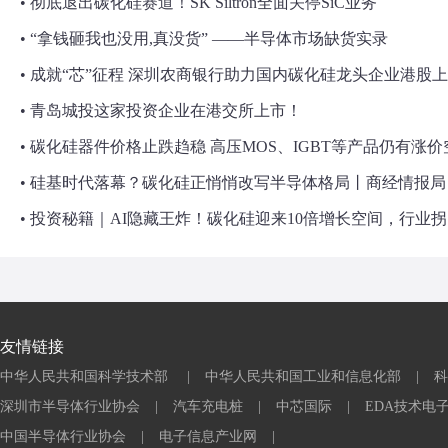
• 彻底退出碳化硅赛道！SK Siltron全面关停SiC业务
• “拿钱砸我也没用,真没货” ——半导体市场缺货实录
• 成就“芯”征程 深圳农商银行助力国内碳化硅龙头企业港股
• 青岛城投这家投资企业在港交所上市！
• 碳化硅器件价格止跌趋稳 高压MOS、IGBT等产品仍有涨价
• 硅基时代落幕？碳化硅正悄悄改写半导体格局丨商经情报局
• 投资秘籍｜AI隐藏王炸！碳化硅迎来10倍增长空间，行业
友情链接
中华人民共和国科学技术部
|
中华人民共和国工业和信息化部
|
科
深圳市半导体行业协会
|
汽车充电桩
|
中芯国际
|
EDA技术电
中国半导体行业协会
|
电子信息产业网
|